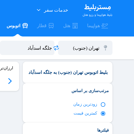
خدمات سفر
هواپیما
هتل
قطار
اتوبوس
ارزان‌تر
بلیط اتوبوس تهران (جنوب) به جلگه اسدآباد
06
سه‌شنبه 06/17
چهارشنبه 06/18
پنج‌شنبه 06/19
جمعه 06/20
مرتب‌سازی بر اساس
زود‌ترین زمان
کمترین قیمت
فیلترها