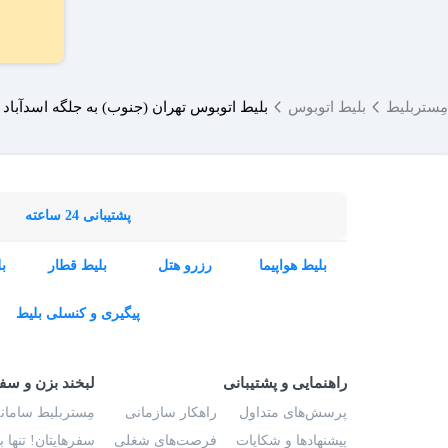
مِستربلیط
بلیط اتوبوس
بلیط اتوبوس تهران (جنوب) به جلگه اسدآباد
پشتیبانی 24 ساعته
بلیط هواپیما
رزرو هتل
بلیط قطار
ب
پیگیری و کنسلی بلیط
راهنمایی و پشتیبانی
لبخند بزن و سف
پرسش‌های متداول
راهکار سازمانی
مِستربلیط سامانه
پیشنهادها و شکایات
فرصت‌های شغلی
سفرهایتان! تنها 