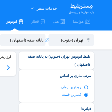
خدمات سفر
هواپیما
هتل
قطار
اتوبوس
بلیط اتوبوس تهران (جنوب) به پایانه صفه
ارزان‌تر
(اصفهان )
06
سه‌شنبه 06/17
چهارشنبه 06/18
پنج‌شنبه 06/19
جمعه 06/20
مرتب‌سازی بر اساس
زود‌ترین زمان
کمترین قیمت
فیلترها