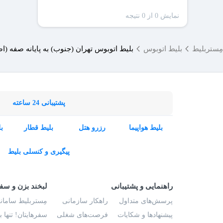
نمایش 0 از 0 نتیجه
مِستربلیط
بلیط اتوبوس
بلیط اتوبوس تهران (جنوب) به پایانه صفه (ا
پشتیبانی 24 ساعته
بلیط هواپیما
رزرو هتل
بلیط قطار
ب
پیگیری و کنسلی بلیط
راهنمایی و پشتیبانی
لبخند بزن و سف
پرسش‌های متداول
راهکار سازمانی
مِستربلیط سامانه
پیشنهادها و شکایات
فرصت‌های شغلی
سفرهایتان! تنها 