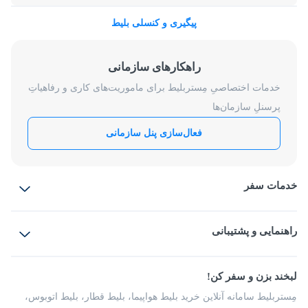
پیگیری و کنسلی بلیط
راهکارهای سازمانی
خدمات اختصاصیِ مِستربلیط برای ماموریت‌های کاری و رفاهیاتِ
پرسنلِ سازمان‌ها
فعال‌سازی پنل سازمانی
خدمات سفر
بلیط هواپیما
رزرو هتل
بلیط قطار
راهنمایی و پشتیبانی
بلیط اتوبوس
بلیط سواری
پرسش‌های متداول
پیشنهادها و شکایات
شرایط و مقررات
لبخند بزن و سفر کن!
مجله مِستربلیط
راهکار سازمانی
فرصت‌های شغلی
مِستربلیط سامانه آنلاین خرید بلیط هواپیما، بلیط قطار، بلیط اتوبوس،