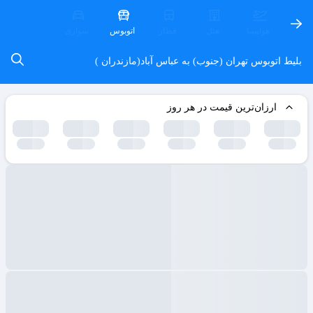
هواپیما
هتل
قطار
اتوبوس
سواری
بلیط اتوبوس تهران (جنوب) به عباس آباد(مازندران )
ارزان‌ترین قیمت در هر روز