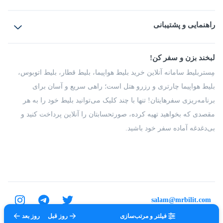
بلیط هواپیما
رزرو هتل
بلیط قطار
راهنمایی و پشتیبانی
بلیط اتوبوس
بلیط سواری
پرسش‌های متداول
پیشنهادها و شکایات
شرایط و مقررات
لبخند بزن و سفر کن!
مجله مِستربلیط
راهکار سازمانی
فرصت‌های شغلی
مِستربلیط سامانه آنلاین خرید بلیط هواپیما، بلیط قطار، بلیط اتوبوس،
درباره ما
بلیط هواپیما چارتری و رزرو هتل است؛ راهی سریع و آسان برای
برنامه‌ریزی سفرهایتان! تنها با چند کلیک می‌توانید بلیط خود را به هر
مقصدی که بخواهید تهیه کرده، صورتحسابتان را آنلاین پرداخت کنید و
بی‌دغدغه آماده سفر خود باشید.
salam@mrbilit.com
فیلتر و مرتب‌سازی
روز قبل
روز بعد
تمامی حقوق برای شرکت عتیق گشت اصفهان محفوظ است.