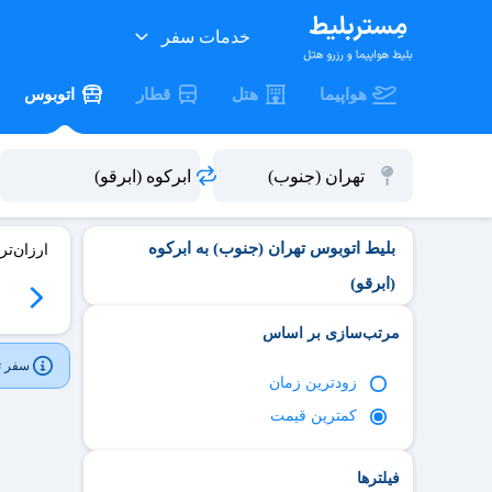
خدمات سفر
هواپیما
هتل
قطار
اتوبوس
بلیط اتوبوس تهران (جنوب) به ابرکوه
ارزان‌تر
(ابرقو)
06
سه‌شنبه 06/17
چهارشنبه 06/18
پنج‌شنبه 06/19
جمعه 06/20
مرتب‌سازی بر اساس
سفر تر
زود‌ترین زمان
کمترین قیمت
فیلترها