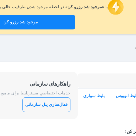
با
«موجود شد رزرو کن»
در لحظه موجود شدن ظرفیت خالی بل
موجود شد رزرو کن
راهکارهای سازمانی
خدمات اختصاصیِ مِستربلیط برای ماموریت
لیط اتوبوس
بلیط سواری
فعال‌سازی پنل سازمانی
ر کن!