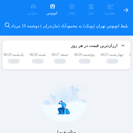
هواپیما
هتل
قطار
اتوبوس
سواری
بلیط اتوبوس تهران (پونک) به محمودآباد (مازندران )
دوشنبه 19 مرداد
ارزان‌ترین قیمت در هر روز
چهارشنبه 06/25
پنج‌شنبه 06/26
جمعه 06/27
شنبه 06/28
یک‌شنبه 06/29
متاسفیم!