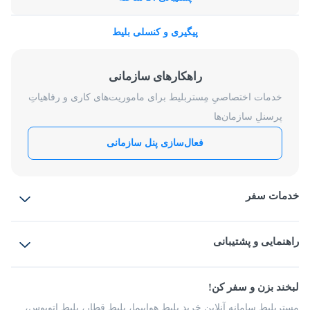
پیگیری و کنسلی بلیط
راهکارهای سازمانی
خدمات اختصاصیِ مِستربلیط برای ماموریت‌های کاری و رفاهیاتِ
پرسنلِ سازمان‌ها
فعال‌سازی پنل سازمانی
خدمات سفر
بلیط هواپیما
رزرو هتل
بلیط قطار
راهنمایی و پشتیبانی
بلیط اتوبوس
بلیط سواری
پرسش‌های متداول
پیشنهادها و شکایات
شرایط و مقررات
لبخند بزن و سفر کن!
مجله مِستربلیط
راهکار سازمانی
فرصت‌های شغلی
مِستربلیط سامانه آنلاین خرید بلیط هواپیما، بلیط قطار، بلیط اتوبوس،