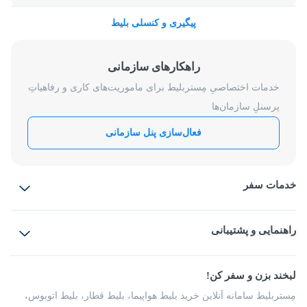
پیگیری و کنسلی بلیط
راهکارهای سازمانی
خدمات اختصاصیِ مِستربلیط برای ماموریت‌های کاری و رفاهیاتِ
پرسنلِ سازمان‌ها
فعال‌سازی پنل سازمانی
خدمات سفر
بلیط هواپیما
رزرو هتل
بلیط قطار
راهنمایی و پشتیبانی
بلیط اتوبوس
بلیط سواری
پرسش‌های متداول
پیشنهادها و شکایات
شرایط و مقررات
لبخند بزن و سفر کن!
مجله مِستربلیط
راهکار سازمانی
فرصت‌های شغلی
مِستربلیط سامانه آنلاین خرید بلیط هواپیما، بلیط قطار، بلیط اتوبوس،