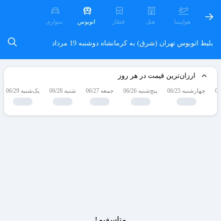
هواپیما
هتل
قطار
اتوبوس
سواری
بلیط اتوبوس تهران (شرق) به کرمانشاه
دوشنبه 19 مرداد
ارزان‌ترین قیمت در هر روز
چهارشنبه 06/25
پنج‌شنبه 06/26
جمعه 06/27
شنبه 06/28
یک‌شنبه 06/29
متاسفیم!