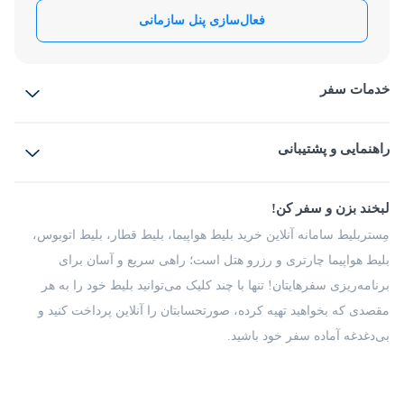
فعال‌سازی پنل سازمانی
خدمات سفر
بلیط هواپیما
رزرو هتل
بلیط قطار
راهنمایی و پشتیبانی
بلیط اتوبوس
بلیط سواری
پرسش‌های متداول
پیشنهادها و شکایات
شرایط و مقررات
لبخند بزن و سفر کن!
مجله مِستربلیط
راهکار سازمانی
فرصت‌های شغلی
مِستربلیط سامانه آنلاین خرید بلیط هواپیما، بلیط قطار، بلیط اتوبوس،
درباره ما
بلیط هواپیما چارتری و رزرو هتل است؛ راهی سریع و آسان برای
برنامه‌ریزی سفرهایتان! تنها با چند کلیک می‌توانید بلیط خود را به هر
مقصدی که بخواهید تهیه کرده، صورتحسابتان را آنلاین پرداخت کنید و
بی‌دغدغه آماده سفر خود باشید.