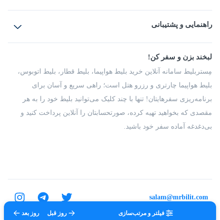
بلیط هواپیما
رزرو هتل
بلیط قطار
راهنمایی و پشتیبانی
بلیط اتوبوس
بلیط سواری
پرسش‌های متداول
پیشنهادها و شکایات
شرایط و مقررات
لبخند بزن و سفر کن!
مجله مِستربلیط
راهکار سازمانی
فرصت‌های شغلی
مِستربلیط سامانه آنلاین خرید بلیط هواپیما، بلیط قطار، بلیط اتوبوس،
درباره ما
بلیط هواپیما چارتری و رزرو هتل است؛ راهی سریع و آسان برای
برنامه‌ریزی سفرهایتان! تنها با چند کلیک می‌توانید بلیط خود را به هر
مقصدی که بخواهید تهیه کرده، صورتحسابتان را آنلاین پرداخت کنید و
بی‌دغدغه آماده سفر خود باشید.
salam@mrbilit.com
فیلتر و مرتب‌سازی
روز قبل
روز بعد
تمامی حقوق برای شرکت عتیق گشت اصفهان محفوظ است.