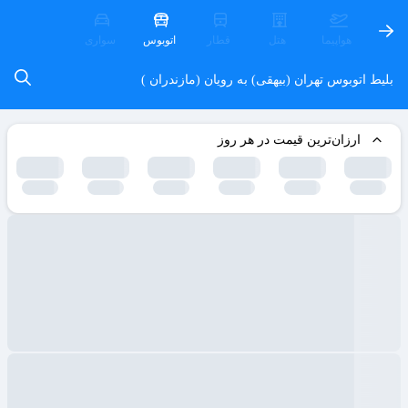
هواپیما
هتل
قطار
اتوبوس
سواری
بلیط اتوبوس تهران (بیهقی) به رویان (مازندران )
ارزان‌ترین قیمت در هر روز