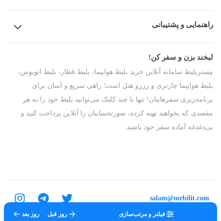
بلیط هواپیما
رزرو هتل
بلیط قطار
راهنمایی و پشتیبانی
بلیط اتوبوس
بلیط سواری
پرسش‌های متداول
پیشنهادها و شکایات
شرایط و مقررات
لبخند بزن و سفر کن!
مجله مِستربلیط
راهکار سازمانی
فرصت‌های شغلی
مِستربلیط سامانه آنلاین خرید بلیط هواپیما، بلیط قطار، بلیط اتوبوس،
درباره ما
بلیط هواپیما چارتری و رزرو هتل است؛ راهی سریع و آسان برای
برنامه‌ریزی سفرهایتان! تنها با چند کلیک می‌توانید بلیط خود را به هر
مقصدی که بخواهید تهیه کرده، صورتحسابتان را آنلاین پرداخت کنید و
بی‌دغدغه آماده سفر خود باشید.
salam@mrbilit.com
فیلتر و مرتب‌سازی
روز قبل
روز بعد
تمامی حقوق برای شرکت عتیق گشت اصفهان محفوظ است.