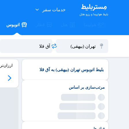
خدمات سفر
هواپیما
هتل
قطار
اتوبوس
ارزان‌تر
بلیط اتوبوس تهران (بیهقی) به آق قلا
مرتب‌سازی بر اساس
فیلترها