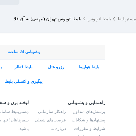
مِستربلیط
بلیط اتوبوس
بلیط اتوبوس تهران (بیهقی) به آق قلا
پشتیبانی 24 ساعته
بلیط هواپیما
رزرو هتل
بلیط قطار
ب
پیگیری و کنسلی بلیط
راهنمایی و پشتیبانی
لبخند بزن و سف
پرسش‌های متداول
راهکار سازمانی
مِستربلیط سامانه
پیشنهادها و شکایات
فرصت‌های شغلی
سفرهایتان! تنها 
شرایط و مقررات
درباره ما
باشید.