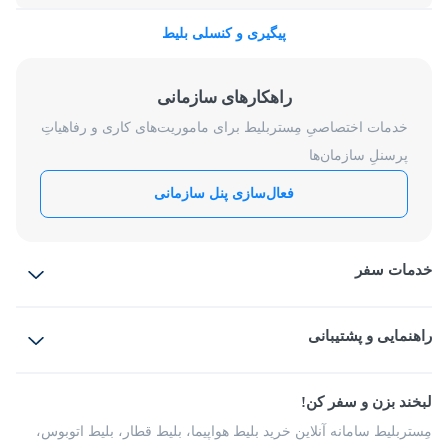
پیگیری و کنسلی بلیط
راهکارهای سازمانی
خدمات اختصاصیِ مِستربلیط برای ماموریت‌های کاری و رفاهیاتِ
پرسنلِ سازمان‌ها
فعال‌سازی پنل سازمانی
خدمات سفر
بلیط هواپیما
رزرو هتل
بلیط قطار
راهنمایی و پشتیبانی
بلیط اتوبوس
بلیط سواری
پرسش‌های متداول
پیشنهادها و شکایات
شرایط و مقررات
لبخند بزن و سفر کن!
مجله مِستربلیط
راهکار سازمانی
فرصت‌های شغلی
مِستربلیط سامانه آنلاین خرید بلیط هواپیما، بلیط قطار، بلیط اتوبوس،