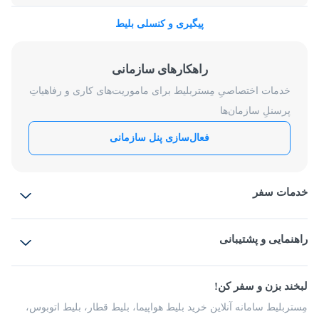
پیگیری و کنسلی بلیط
راهکارهای سازمانی
خدمات اختصاصیِ مِستربلیط برای ماموریت‌های کاری و رفاهیاتِ
پرسنلِ سازمان‌ها
فعال‌سازی پنل سازمانی
خدمات سفر
بلیط هواپیما
رزرو هتل
بلیط قطار
راهنمایی و پشتیبانی
بلیط اتوبوس
بلیط سواری
پرسش‌های متداول
پیشنهادها و شکایات
شرایط و مقررات
لبخند بزن و سفر کن!
مجله مِستربلیط
راهکار سازمانی
فرصت‌های شغلی
مِستربلیط سامانه آنلاین خرید بلیط هواپیما، بلیط قطار، بلیط اتوبوس،