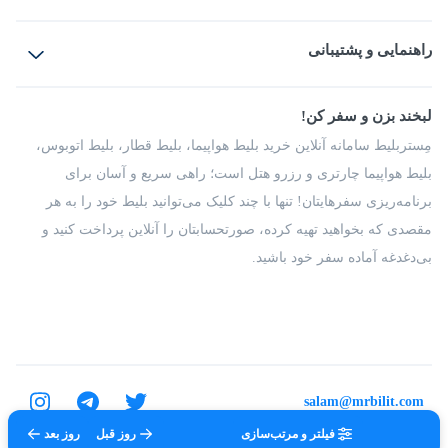
بلیط هواپیما
رزرو هتل
بلیط قطار
راهنمایی و پشتیبانی
بلیط اتوبوس
بلیط سواری
پرسش‌های متداول
پیشنهادها و شکایات
شرایط و مقررات
لبخند بزن و سفر کن!
مجله مِستربلیط
راهکار سازمانی
فرصت‌های شغلی
مِستربلیط سامانه آنلاین خرید بلیط هواپیما، بلیط قطار، بلیط اتوبوس،
درباره ما
بلیط هواپیما چارتری و رزرو هتل است؛ راهی سریع و آسان برای
برنامه‌ریزی سفرهایتان! تنها با چند کلیک می‌توانید بلیط خود را به هر
مقصدی که بخواهید تهیه کرده، صورتحسابتان را آنلاین پرداخت کنید و
بی‌دغدغه آماده سفر خود باشید.
salam@mrbilit.com
فیلتر و مرتب‌سازی
روز قبل
روز بعد
تمامی حقوق برای شرکت عتیق گشت اصفهان محفوظ است.