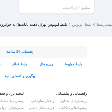
نمایش 0 از 0 نتیجه
مِستربلیط
بلیط اتوبوس
بلیط اتوبوس تهران (همه پایانه‌ها) به جوانرود
پشتیبانی 24 ساعته
بلیط هواپیما
رزرو هتل
بلیط قطار
ب
پیگیری و کنسلی بلیط
راهنمایی و پشتیبانی
لبخند بزن و سف
پرسش‌های متداول
راهکار سازمانی
مِستربلیط سامانه
پیشنهادها و شکایات
فرصت‌های شغلی
سفرهایتان! تنها 