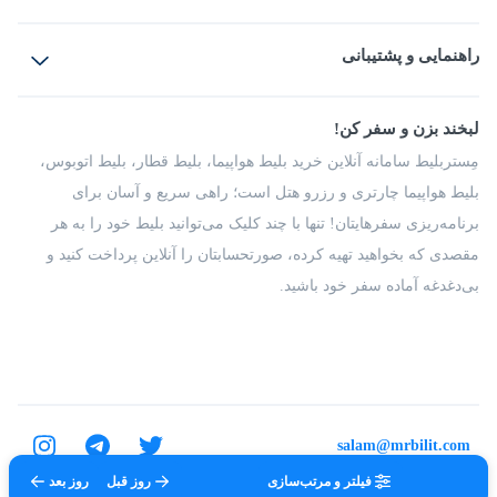
بلیط هواپیما
رزرو هتل
بلیط قطار
راهنمایی و پشتیبانی
بلیط اتوبوس
بلیط سواری
پرسش‌های متداول
پیشنهادها و شکایات
شرایط و مقررات
لبخند بزن و سفر کن!
مجله مِستربلیط
راهکار سازمانی
فرصت‌های شغلی
مِستربلیط سامانه آنلاین خرید بلیط هواپیما، بلیط قطار، بلیط اتوبوس،
درباره ما
بلیط هواپیما چارتری و رزرو هتل است؛ راهی سریع و آسان برای
برنامه‌ریزی سفرهایتان! تنها با چند کلیک می‌توانید بلیط خود را به هر
مقصدی که بخواهید تهیه کرده، صورتحسابتان را آنلاین پرداخت کنید و
بی‌دغدغه آماده سفر خود باشید.
salam@mrbilit.com
فیلتر و مرتب‌سازی
روز قبل
روز بعد
تمامی حقوق برای شرکت عتیق گشت اصفهان محفوظ است.