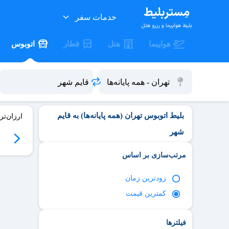
خدمات سفر
هواپیما
هتل
قطار
اتوبوس
بلیط اتوبوس تهران (همه پایانه‌ها) به قایم
ارزان‌تر
شهر
06
سه‌شنبه 06/17
چهارشنبه 06/18
پنج‌شنبه 06/19
جمعه 06/20
مرتب‌سازی بر اساس
زود‌ترین زمان
کمترین قیمت
فیلترها