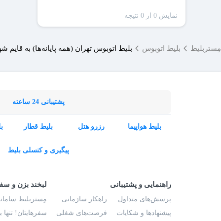
نمایش 0 از 0 نتیجه
مِستربلیط
بلیط اتوبوس
بلیط اتوبوس تهران (همه پایانه‌ها) به قایم شه
پشتیبانی 24 ساعته
بلیط هواپیما
رزرو هتل
بلیط قطار
ب
پیگیری و کنسلی بلیط
راهنمایی و پشتیبانی
لبخند بزن و سف
پرسش‌های متداول
راهکار سازمانی
مِستربلیط سامانه
پیشنهادها و شکایات
فرصت‌های شغلی
سفرهایتان! تنها 