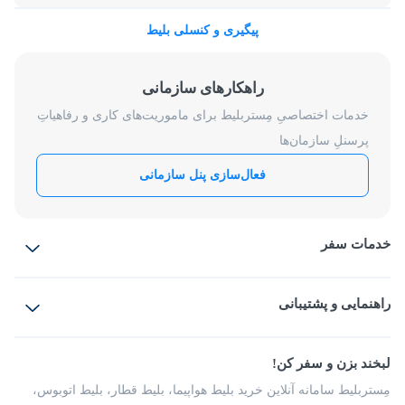
پیگیری و کنسلی بلیط
راهکارهای سازمانی
خدمات اختصاصیِ مِستربلیط برای ماموریت‌های کاری و رفاهیاتِ
پرسنلِ سازمان‌ها
فعال‌سازی پنل سازمانی
خدمات سفر
بلیط هواپیما
رزرو هتل
بلیط قطار
راهنمایی و پشتیبانی
بلیط اتوبوس
بلیط سواری
پرسش‌های متداول
پیشنهادها و شکایات
شرایط و مقررات
لبخند بزن و سفر کن!
مجله مِستربلیط
راهکار سازمانی
فرصت‌های شغلی
مِستربلیط سامانه آنلاین خرید بلیط هواپیما، بلیط قطار، بلیط اتوبوس،