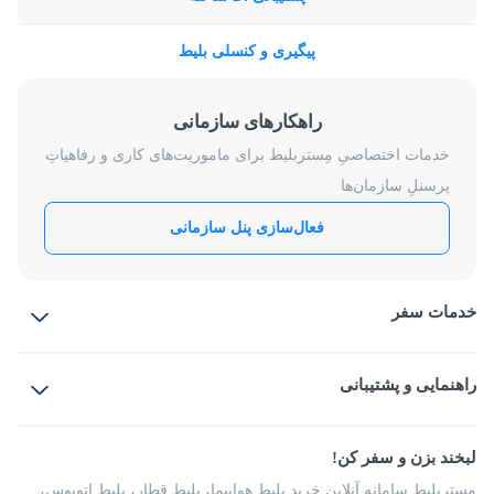
پیگیری و کنسلی بلیط
راهکارهای سازمانی
خدمات اختصاصیِ مِستربلیط برای ماموریت‌های کاری و رفاهیاتِ
پرسنلِ سازمان‌ها
فعال‌سازی پنل سازمانی
خدمات سفر
بلیط هواپیما
رزرو هتل
بلیط قطار
راهنمایی و پشتیبانی
بلیط اتوبوس
بلیط سواری
پرسش‌های متداول
پیشنهادها و شکایات
شرایط و مقررات
لبخند بزن و سفر کن!
مجله مِستربلیط
راهکار سازمانی
فرصت‌های شغلی
مِستربلیط سامانه آنلاین خرید بلیط هواپیما، بلیط قطار، بلیط اتوبوس،