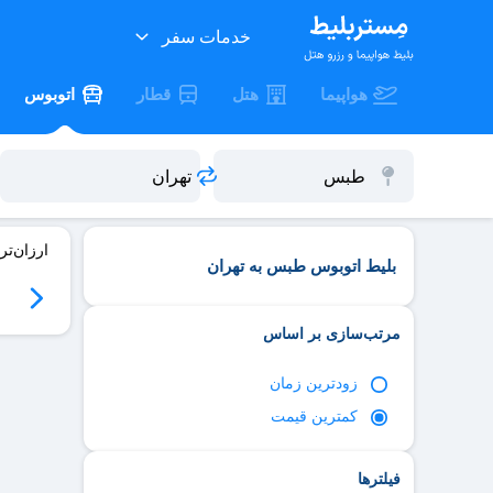
خدمات سفر
هواپیما
هتل
قطار
اتوبوس
ارزان‌تر
بلیط اتوبوس طبس به تهران
06
سه‌شنبه 06/17
چهارشنبه 06/18
پنج‌شنبه 06/19
جمعه 06/20
مرتب‌سازی بر اساس
زود‌ترین زمان
کمترین قیمت
فیلترها