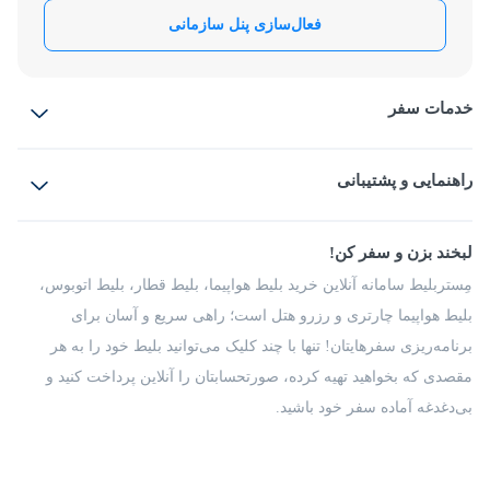
فعال‌سازی پنل سازمانی
خدمات سفر
بلیط هواپیما
رزرو هتل
بلیط قطار
راهنمایی و پشتیبانی
بلیط اتوبوس
بلیط سواری
پرسش‌های متداول
پیشنهادها و شکایات
شرایط و مقررات
لبخند بزن و سفر کن!
مجله مِستربلیط
راهکار سازمانی
فرصت‌های شغلی
مِستربلیط سامانه آنلاین خرید بلیط هواپیما، بلیط قطار، بلیط اتوبوس،
درباره ما
بلیط هواپیما چارتری و رزرو هتل است؛ راهی سریع و آسان برای
برنامه‌ریزی سفرهایتان! تنها با چند کلیک می‌توانید بلیط خود را به هر
مقصدی که بخواهید تهیه کرده، صورتحسابتان را آنلاین پرداخت کنید و
بی‌دغدغه آماده سفر خود باشید.