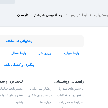
مِستربلیط
بلیط اتوبوس
بلیط اتوبوس شوشتر به فارسان
پشتیبانی 24 ساعته
بلیط هواپیما
رزرو هتل
بلیط قطار
ب
پیگیری و کنسلی بلیط
راهنمایی و پشتیبانی
لبخند بزن و سف
پرسش‌های متداول
راهکار سازمانی
مِستربلیط سامانه
پیشنهادها و شکایات
فرصت‌های شغلی
سفرهایتان! تنها 
شرایط و مقررات
درباره ما
باشید.