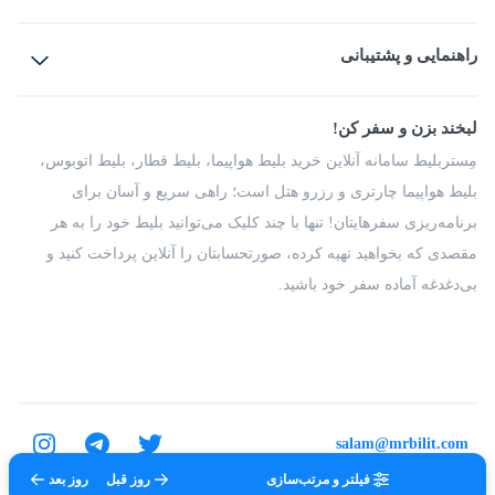
بلیط هواپیما
رزرو هتل
بلیط قطار
راهنمایی و پشتیبانی
بلیط اتوبوس
بلیط سواری
پرسش‌های متداول
پیشنهادها و شکایات
شرایط و مقررات
لبخند بزن و سفر کن!
مجله مِستربلیط
راهکار سازمانی
فرصت‌های شغلی
مِستربلیط سامانه آنلاین خرید بلیط هواپیما، بلیط قطار، بلیط اتوبوس،
درباره ما
بلیط هواپیما چارتری و رزرو هتل است؛ راهی سریع و آسان برای
برنامه‌ریزی سفرهایتان! تنها با چند کلیک می‌توانید بلیط خود را به هر
مقصدی که بخواهید تهیه کرده، صورتحسابتان را آنلاین پرداخت کنید و
بی‌دغدغه آماده سفر خود باشید.
salam@mrbilit.com
فیلتر و مرتب‌سازی
روز قبل
روز بعد
تمامی حقوق برای شرکت عتیق گشت اصفهان محفوظ است.