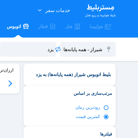
خدمات سفر
هواپیما
هتل
قطار
اتوبوس
ارزان‌تر
بلیط اتوبوس شیراز (همه پایانه‌ها) به یزد
06
سه‌شنبه 06/17
چهارشنبه 06/18
پنج‌شنبه 06/19
جمعه 06/20
مرتب‌سازی بر اساس
زود‌ترین زمان
کمترین قیمت
فیلترها