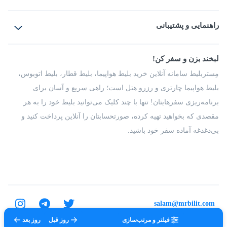
بلیط هواپیما
رزرو هتل
بلیط قطار
راهنمایی و پشتیبانی
بلیط اتوبوس
بلیط سواری
پرسش‌های متداول
پیشنهادها و شکایات
شرایط و مقررات
لبخند بزن و سفر کن!
مجله مِستربلیط
راهکار سازمانی
فرصت‌های شغلی
مِستربلیط سامانه آنلاین خرید بلیط هواپیما، بلیط قطار، بلیط اتوبوس،
درباره ما
بلیط هواپیما چارتری و رزرو هتل است؛ راهی سریع و آسان برای
برنامه‌ریزی سفرهایتان! تنها با چند کلیک می‌توانید بلیط خود را به هر
مقصدی که بخواهید تهیه کرده، صورتحسابتان را آنلاین پرداخت کنید و
بی‌دغدغه آماده سفر خود باشید.
salam@mrbilit.com
فیلتر و مرتب‌سازی
روز قبل
روز بعد
تمامی حقوق برای شرکت عتیق گشت اصفهان محفوظ است.