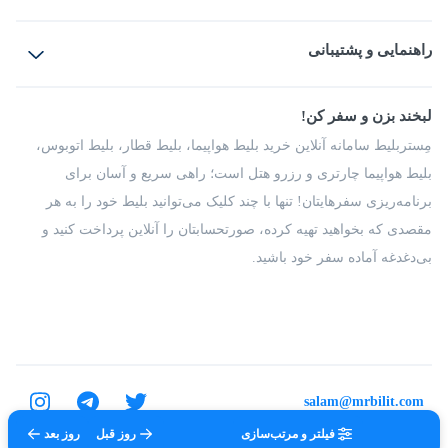
بلیط هواپیما
رزرو هتل
بلیط قطار
راهنمایی و پشتیبانی
بلیط اتوبوس
بلیط سواری
پرسش‌های متداول
پیشنهادها و شکایات
شرایط و مقررات
لبخند بزن و سفر کن!
مجله مِستربلیط
راهکار سازمانی
فرصت‌های شغلی
مِستربلیط سامانه آنلاین خرید بلیط هواپیما، بلیط قطار، بلیط اتوبوس،
درباره ما
بلیط هواپیما چارتری و رزرو هتل است؛ راهی سریع و آسان برای
برنامه‌ریزی سفرهایتان! تنها با چند کلیک می‌توانید بلیط خود را به هر
مقصدی که بخواهید تهیه کرده، صورتحسابتان را آنلاین پرداخت کنید و
بی‌دغدغه آماده سفر خود باشید.
salam@mrbilit.com
فیلتر و مرتب‌سازی
روز قبل
روز بعد
تمامی حقوق برای شرکت عتیق گشت اصفهان محفوظ است.