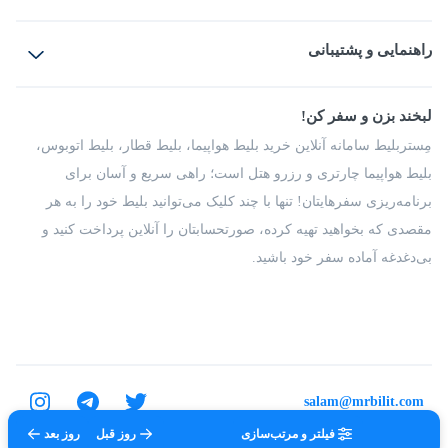
بلیط هواپیما
رزرو هتل
بلیط قطار
راهنمایی و پشتیبانی
بلیط اتوبوس
بلیط سواری
پرسش‌های متداول
پیشنهادها و شکایات
شرایط و مقررات
لبخند بزن و سفر کن!
مجله مِستربلیط
راهکار سازمانی
فرصت‌های شغلی
مِستربلیط سامانه آنلاین خرید بلیط هواپیما، بلیط قطار، بلیط اتوبوس،
درباره ما
بلیط هواپیما چارتری و رزرو هتل است؛ راهی سریع و آسان برای
برنامه‌ریزی سفرهایتان! تنها با چند کلیک می‌توانید بلیط خود را به هر
مقصدی که بخواهید تهیه کرده، صورتحسابتان را آنلاین پرداخت کنید و
بی‌دغدغه آماده سفر خود باشید.
salam@mrbilit.com
فیلتر و مرتب‌سازی
روز قبل
روز بعد
تمامی حقوق برای شرکت عتیق گشت اصفهان محفوظ است.