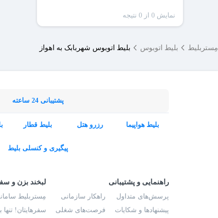
نمایش 0 از 0 نتیجه
مِستربلیط
بلیط اتوبوس
بلیط اتوبوس شهربابک به اهواز
پشتیبانی 24 ساعته
بلیط هواپیما
رزرو هتل
بلیط قطار
ب
پیگیری و کنسلی بلیط
راهنمایی و پشتیبانی
لبخند بزن و سف
پرسش‌های متداول
راهکار سازمانی
مِستربلیط سامانه
پیشنهادها و شکایات
فرصت‌های شغلی
سفرهایتان! تنها 