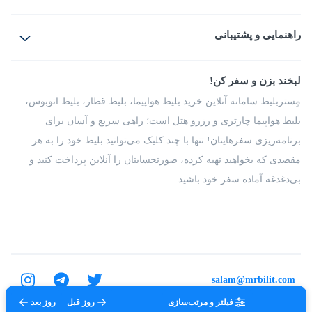
بلیط هواپیما
رزرو هتل
بلیط قطار
راهنمایی و پشتیبانی
بلیط اتوبوس
بلیط سواری
پرسش‌های متداول
پیشنهادها و شکایات
شرایط و مقررات
لبخند بزن و سفر کن!
مجله مِستربلیط
راهکار سازمانی
فرصت‌های شغلی
مِستربلیط سامانه آنلاین خرید بلیط هواپیما، بلیط قطار، بلیط اتوبوس،
درباره ما
بلیط هواپیما چارتری و رزرو هتل است؛ راهی سریع و آسان برای
برنامه‌ریزی سفرهایتان! تنها با چند کلیک می‌توانید بلیط خود را به هر
مقصدی که بخواهید تهیه کرده، صورتحسابتان را آنلاین پرداخت کنید و
بی‌دغدغه آماده سفر خود باشید.
salam@mrbilit.com
فیلتر و مرتب‌سازی
روز قبل
روز بعد
تمامی حقوق برای شرکت عتیق گشت اصفهان محفوظ است.