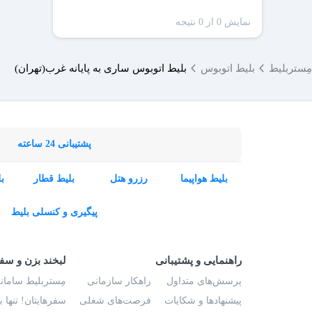
نمایش 0 از 0 نتیجه
مِستربلیط
بلیط اتوبوس
بلیط اتوبوس ساری به پایانه غرب(تهران)
پشتیبانی 24 ساعته
بلیط هواپیما
رزرو هتل
بلیط قطار
ب
پیگیری و کنسلی بلیط
راهنمایی و پشتیبانی
لبخند بزن و سف
پرسش‌های متداول
راهکار سازمانی
مِستربلیط سامانه
پیشنهادها و شکایات
فرصت‌های شغلی
سفرهایتان! تنها 