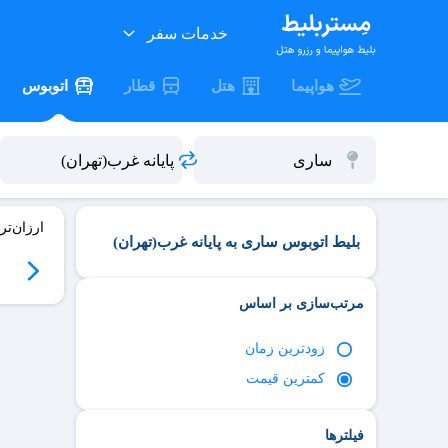
خدمات سفر
هواپیما
هتل
قطار
اتوبوس
ارزان‌تر
بلیط اتوبوس ساری به پایانه غرب(تهران)
06
سه‌شنبه 06/17
چهارشنبه 06/18
پنج‌شنبه 06/19
جمعه 06/20
مرتب‌سازی بر اساس
زود‌ترین زمان
کمترین قیمت
فیلترها