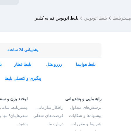
مِستربلیط
بلیط اتوبوس
بلیط اتوبوس قم به کلیبر
پشتیبانی 24 ساعته
بلیط هواپیما
رزرو هتل
بلیط قطار
ب
پیگیری و کنسلی بلیط
راهنمایی و پشتیبانی
لبخند بزن و سف
پرسش‌های متداول
راهکار سازمانی
مِستربلیط سامانه
پیشنهادها و شکایات
فرصت‌های شغلی
سفرهایتان! تنها 
شرایط و مقررات
درباره ما
باشید.