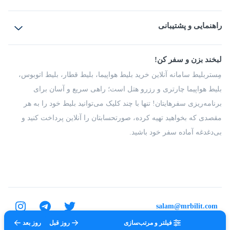
بلیط هواپیما
رزرو هتل
بلیط قطار
راهنمایی و پشتیبانی
بلیط اتوبوس
بلیط سواری
پرسش‌های متداول
پیشنهادها و شکایات
شرایط و مقررات
لبخند بزن و سفر کن!
مجله مِستربلیط
راهکار سازمانی
فرصت‌های شغلی
مِستربلیط سامانه آنلاین خرید بلیط هواپیما، بلیط قطار، بلیط اتوبوس،
درباره ما
بلیط هواپیما چارتری و رزرو هتل است؛ راهی سریع و آسان برای
برنامه‌ریزی سفرهایتان! تنها با چند کلیک می‌توانید بلیط خود را به هر
مقصدی که بخواهید تهیه کرده، صورتحسابتان را آنلاین پرداخت کنید و
بی‌دغدغه آماده سفر خود باشید.
salam@mrbilit.com
فیلتر و مرتب‌سازی
روز قبل
روز بعد
تمامی حقوق برای شرکت عتیق گشت اصفهان محفوظ است.