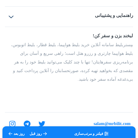
بلیط هواپیما
رزرو هتل
بلیط قطار
راهنمایی و پشتیبانی
بلیط اتوبوس
بلیط سواری
پرسش‌های متداول
پیشنهادها و شکایات
شرایط و مقررات
لبخند بزن و سفر کن!
مجله مِستربلیط
راهکار سازمانی
فرصت‌های شغلی
مِستربلیط سامانه آنلاین خرید بلیط هواپیما، بلیط قطار، بلیط اتوبوس،
درباره ما
بلیط هواپیما چارتری و رزرو هتل است؛ راهی سریع و آسان برای
برنامه‌ریزی سفرهایتان! تنها با چند کلیک می‌توانید بلیط خود را به هر
مقصدی که بخواهید تهیه کرده، صورتحسابتان را آنلاین پرداخت کنید و
بی‌دغدغه آماده سفر خود باشید.
salam@mrbilit.com
فیلتر و مرتب‌سازی
روز قبل
روز بعد
تمامی حقوق برای شرکت عتیق گشت اصفهان محفوظ است.