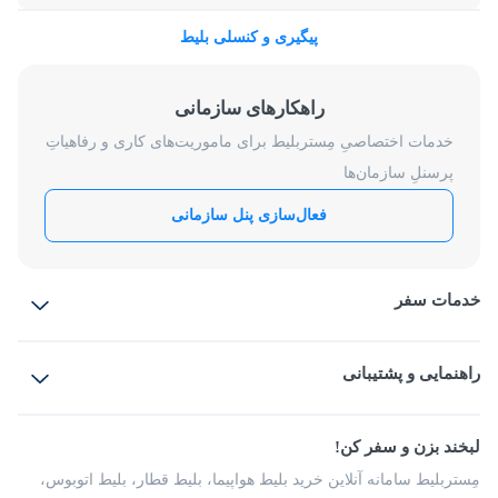
پیگیری و کنسلی بلیط
راهکارهای سازمانی
خدمات اختصاصیِ مِستربلیط برای ماموریت‌های کاری و رفاهیاتِ
پرسنلِ سازمان‌ها
فعال‌سازی پنل سازمانی
خدمات سفر
بلیط هواپیما
رزرو هتل
بلیط قطار
راهنمایی و پشتیبانی
بلیط اتوبوس
بلیط سواری
پرسش‌های متداول
پیشنهادها و شکایات
شرایط و مقررات
لبخند بزن و سفر کن!
مجله مِستربلیط
راهکار سازمانی
فرصت‌های شغلی
مِستربلیط سامانه آنلاین خرید بلیط هواپیما، بلیط قطار، بلیط اتوبوس،