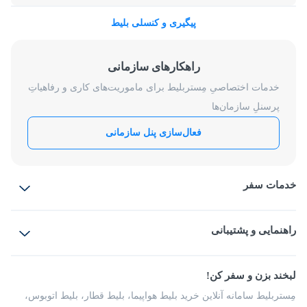
پیگیری و کنسلی بلیط
راهکارهای سازمانی
خدمات اختصاصیِ مِستربلیط برای ماموریت‌های کاری و رفاهیاتِ
پرسنلِ سازمان‌ها
فعال‌سازی پنل سازمانی
خدمات سفر
بلیط هواپیما
رزرو هتل
بلیط قطار
راهنمایی و پشتیبانی
بلیط اتوبوس
بلیط سواری
پرسش‌های متداول
پیشنهادها و شکایات
شرایط و مقررات
لبخند بزن و سفر کن!
مجله مِستربلیط
راهکار سازمانی
فرصت‌های شغلی
مِستربلیط سامانه آنلاین خرید بلیط هواپیما، بلیط قطار، بلیط اتوبوس،