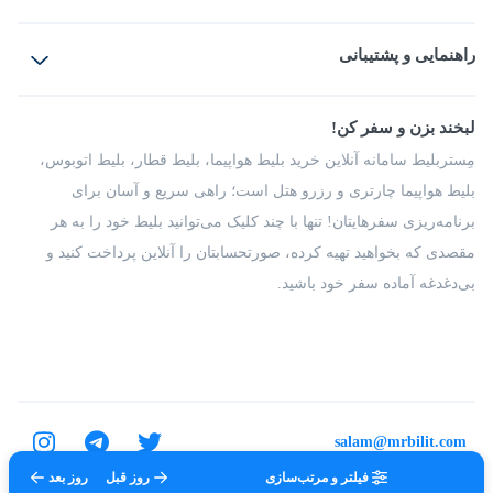
بلیط هواپیما
رزرو هتل
بلیط قطار
راهنمایی و پشتیبانی
بلیط اتوبوس
بلیط سواری
پرسش‌های متداول
پیشنهادها و شکایات
شرایط و مقررات
لبخند بزن و سفر کن!
مجله مِستربلیط
راهکار سازمانی
فرصت‌های شغلی
مِستربلیط سامانه آنلاین خرید بلیط هواپیما، بلیط قطار، بلیط اتوبوس،
درباره ما
بلیط هواپیما چارتری و رزرو هتل است؛ راهی سریع و آسان برای
برنامه‌ریزی سفرهایتان! تنها با چند کلیک می‌توانید بلیط خود را به هر
مقصدی که بخواهید تهیه کرده، صورتحسابتان را آنلاین پرداخت کنید و
بی‌دغدغه آماده سفر خود باشید.
salam@mrbilit.com
فیلتر و مرتب‌سازی
روز قبل
روز بعد
تمامی حقوق برای شرکت عتیق گشت اصفهان محفوظ است.