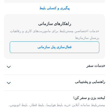
پیگیری و کنسلی بلیط
راهکارهای سازمانی
خدمات اختصاصیِ مِستربلیط برای ماموریت‌های کاری و رفاهیاتِ
پرسنلِ سازمان‌ها
فعال‌سازی پنل سازمانی
خدمات سفر
بلیط هواپیما
رزرو هتل
بلیط قطار
راهنمایی و پشتیبانی
بلیط اتوبوس
بلیط سواری
پرسش‌های متداول
پیشنهادها و شکایات
شرایط و مقررات
لبخند بزن و سفر کن!
مجله مِستربلیط
راهکار سازمانی
فرصت‌های شغلی
مِستربلیط سامانه آنلاین خرید بلیط هواپیما، بلیط قطار، بلیط اتوبوس،