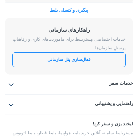
پیگیری و کنسلی بلیط
راهکارهای سازمانی
خدمات اختصاصیِ مِستربلیط برای ماموریت‌های کاری و رفاهیاتِ
پرسنلِ سازمان‌ها
فعال‌سازی پنل سازمانی
خدمات سفر
بلیط هواپیما
رزرو هتل
بلیط قطار
راهنمایی و پشتیبانی
بلیط اتوبوس
بلیط سواری
پرسش‌های متداول
پیشنهادها و شکایات
شرایط و مقررات
لبخند بزن و سفر کن!
مجله مِستربلیط
راهکار سازمانی
فرصت‌های شغلی
مِستربلیط سامانه آنلاین خرید بلیط هواپیما، بلیط قطار، بلیط اتوبوس،