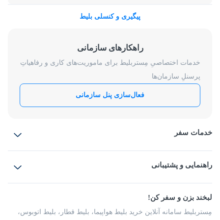
پیگیری و کنسلی بلیط
راهکارهای سازمانی
خدمات اختصاصیِ مِستربلیط برای ماموریت‌های کاری و رفاهیاتِ
پرسنلِ سازمان‌ها
فعال‌سازی پنل سازمانی
خدمات سفر
بلیط هواپیما
رزرو هتل
بلیط قطار
راهنمایی و پشتیبانی
بلیط اتوبوس
بلیط سواری
پرسش‌های متداول
پیشنهادها و شکایات
شرایط و مقررات
لبخند بزن و سفر کن!
مجله مِستربلیط
راهکار سازمانی
فرصت‌های شغلی
مِستربلیط سامانه آنلاین خرید بلیط هواپیما، بلیط قطار، بلیط اتوبوس،