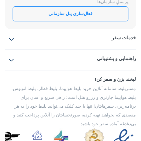
پرسنلِ سازمان‌ها
فعال‌سازی پنل سازمانی
خدمات سفر
بلیط هواپیما
رزرو هتل
بلیط قطار
راهنمایی و پشتیبانی
بلیط اتوبوس
بلیط سواری
پرسش‌های متداول
پیشنهادها و شکایات
شرایط و مقررات
لبخند بزن و سفر کن!
مجله مِستربلیط
راهکار سازمانی
فرصت‌های شغلی
مِستربلیط سامانه آنلاین خرید بلیط هواپیما، بلیط قطار، بلیط اتوبوس،
درباره ما
بلیط هواپیما چارتری و رزرو هتل است؛ راهی سریع و آسان برای
برنامه‌ریزی سفرهایتان! تنها با چند کلیک می‌توانید بلیط خود را به هر
مقصدی که بخواهید تهیه کرده، صورتحسابتان را آنلاین پرداخت کنید و
بی‌دغدغه آماده سفر خود باشید.