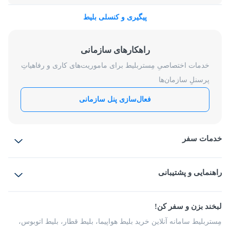
پیگیری و کنسلی بلیط
راهکارهای سازمانی
خدمات اختصاصیِ مِستربلیط برای ماموریت‌های کاری و رفاهیاتِ
پرسنلِ سازمان‌ها
فعال‌سازی پنل سازمانی
خدمات سفر
بلیط هواپیما
رزرو هتل
بلیط قطار
راهنمایی و پشتیبانی
بلیط اتوبوس
بلیط سواری
پرسش‌های متداول
پیشنهادها و شکایات
شرایط و مقررات
لبخند بزن و سفر کن!
مجله مِستربلیط
راهکار سازمانی
فرصت‌های شغلی
مِستربلیط سامانه آنلاین خرید بلیط هواپیما، بلیط قطار، بلیط اتوبوس،