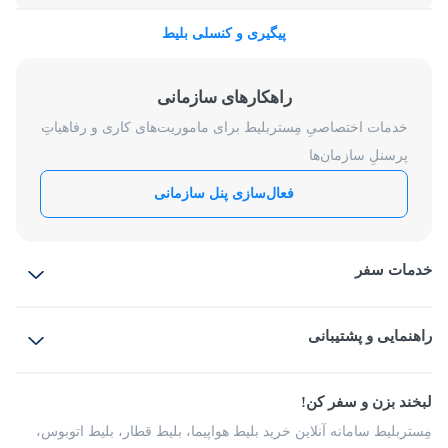
پیگیری و کنسلی بلیط
راهکارهای سازمانی
خدمات اختصاصیِ مِستربلیط برای ماموریت‌های کاری و رفاهیاتِ
پرسنلِ سازمان‌ها
فعال‌سازی پنل سازمانی
خدمات سفر
بلیط هواپیما
رزرو هتل
بلیط قطار
راهنمایی و پشتیبانی
بلیط اتوبوس
بلیط سواری
پرسش‌های متداول
پیشنهادها و شکایات
شرایط و مقررات
لبخند بزن و سفر کن!
مجله مِستربلیط
راهکار سازمانی
فرصت‌های شغلی
مِستربلیط سامانه آنلاین خرید بلیط هواپیما، بلیط قطار، بلیط اتوبوس،