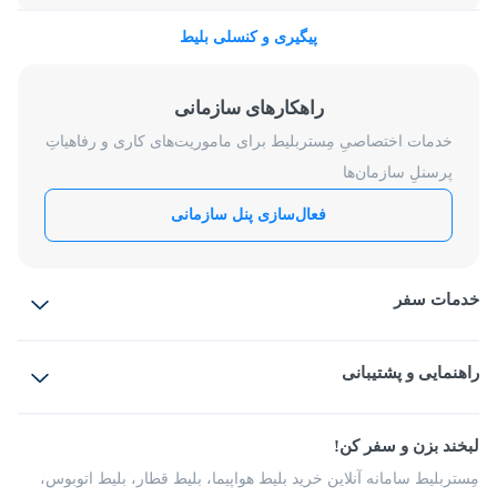
پیگیری و کنسلی بلیط
راهکارهای سازمانی
خدمات اختصاصیِ مِستربلیط برای ماموریت‌های کاری و رفاهیاتِ
پرسنلِ سازمان‌ها
فعال‌سازی پنل سازمانی
خدمات سفر
بلیط هواپیما
رزرو هتل
بلیط قطار
راهنمایی و پشتیبانی
بلیط اتوبوس
بلیط سواری
پرسش‌های متداول
پیشنهادها و شکایات
شرایط و مقررات
لبخند بزن و سفر کن!
مجله مِستربلیط
راهکار سازمانی
فرصت‌های شغلی
مِستربلیط سامانه آنلاین خرید بلیط هواپیما، بلیط قطار، بلیط اتوبوس،