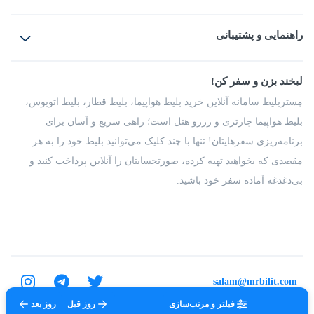
بلیط هواپیما
رزرو هتل
بلیط قطار
راهنمایی و پشتیبانی
بلیط اتوبوس
بلیط سواری
پرسش‌های متداول
پیشنهادها و شکایات
شرایط و مقررات
لبخند بزن و سفر کن!
مجله مِستربلیط
راهکار سازمانی
فرصت‌های شغلی
مِستربلیط سامانه آنلاین خرید بلیط هواپیما، بلیط قطار، بلیط اتوبوس،
درباره ما
بلیط هواپیما چارتری و رزرو هتل است؛ راهی سریع و آسان برای
برنامه‌ریزی سفرهایتان! تنها با چند کلیک می‌توانید بلیط خود را به هر
مقصدی که بخواهید تهیه کرده، صورتحسابتان را آنلاین پرداخت کنید و
بی‌دغدغه آماده سفر خود باشید.
salam@mrbilit.com
فیلتر و مرتب‌سازی
روز قبل
روز بعد
تمامی حقوق برای شرکت عتیق گشت اصفهان محفوظ است.