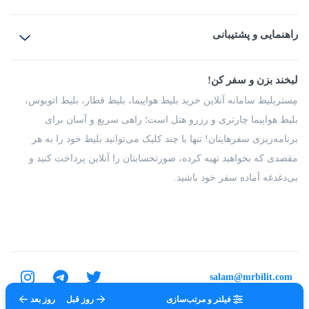
بلیط هواپیما
رزرو هتل
بلیط قطار
راهنمایی و پشتیبانی
بلیط اتوبوس
بلیط سواری
پرسش‌های متداول
پیشنهادها و شکایات
شرایط و مقررات
لبخند بزن و سفر کن!
مجله مِستربلیط
راهکار سازمانی
فرصت‌های شغلی
مِستربلیط سامانه آنلاین خرید بلیط هواپیما، بلیط قطار، بلیط اتوبوس،
درباره ما
بلیط هواپیما چارتری و رزرو هتل است؛ راهی سریع و آسان برای
برنامه‌ریزی سفرهایتان! تنها با چند کلیک می‌توانید بلیط خود را به هر
مقصدی که بخواهید تهیه کرده، صورتحسابتان را آنلاین پرداخت کنید و
بی‌دغدغه آماده سفر خود باشید.
salam@mrbilit.com
فیلتر و مرتب‌سازی
روز قبل
روز بعد
تمامی حقوق برای شرکت عتیق گشت اصفهان محفوظ است.