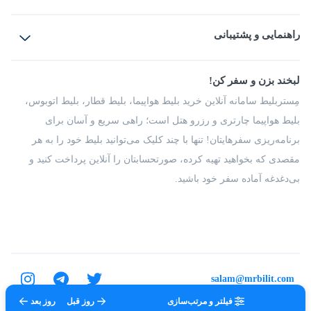
بلیط هواپیما
رزرو هتل
بلیط قطار
راهنمایی و پشتیبانی
بلیط اتوبوس
بلیط سواری
پرسش‌های متداول
پیشنهادها و شکایات
شرایط و مقررات
لبخند بزن و سفر کن!
مجله مِستربلیط
راهکار سازمانی
فرصت‌های شغلی
مِستربلیط سامانه آنلاین خرید بلیط هواپیما، بلیط قطار، بلیط اتوبوس،
درباره ما
بلیط هواپیما چارتری و رزرو هتل است؛ راهی سریع و آسان برای
برنامه‌ریزی سفرهایتان! تنها با چند کلیک می‌توانید بلیط خود را به هر
مقصدی که بخواهید تهیه کرده، صورتحسابتان را آنلاین پرداخت کنید و
بی‌دغدغه آماده سفر خود باشید.
salam@mrbilit.com
فیلتر و مرتب‌سازی
روز قبل
روز بعد
تمامی حقوق برای شرکت عتیق گشت اصفهان محفوظ است.