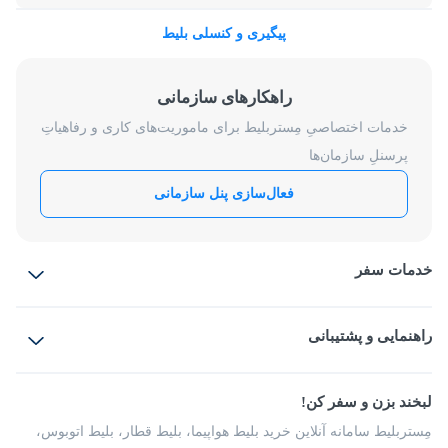
پیگیری و کنسلی بلیط
راهکارهای سازمانی
خدمات اختصاصیِ مِستربلیط برای ماموریت‌های کاری و رفاهیاتِ
پرسنلِ سازمان‌ها
فعال‌سازی پنل سازمانی
خدمات سفر
بلیط هواپیما
رزرو هتل
بلیط قطار
راهنمایی و پشتیبانی
بلیط اتوبوس
بلیط سواری
پرسش‌های متداول
پیشنهادها و شکایات
شرایط و مقررات
لبخند بزن و سفر کن!
مجله مِستربلیط
راهکار سازمانی
فرصت‌های شغلی
مِستربلیط سامانه آنلاین خرید بلیط هواپیما، بلیط قطار، بلیط اتوبوس،