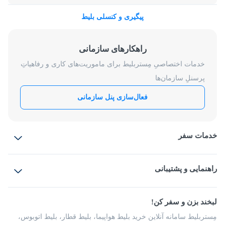
پیگیری و کنسلی بلیط
راهکارهای سازمانی
خدمات اختصاصیِ مِستربلیط برای ماموریت‌های کاری و رفاهیاتِ
پرسنلِ سازمان‌ها
فعال‌سازی پنل سازمانی
خدمات سفر
بلیط هواپیما
رزرو هتل
بلیط قطار
راهنمایی و پشتیبانی
بلیط اتوبوس
بلیط سواری
پرسش‌های متداول
پیشنهادها و شکایات
شرایط و مقررات
لبخند بزن و سفر کن!
مجله مِستربلیط
راهکار سازمانی
فرصت‌های شغلی
مِستربلیط سامانه آنلاین خرید بلیط هواپیما، بلیط قطار، بلیط اتوبوس،