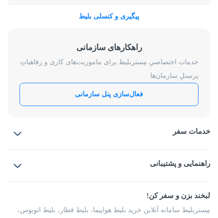
پیگیری و کنسلی بلیط
راهکارهای سازمانی
خدمات اختصاصیِ مِستربلیط برای ماموریت‌های کاری و رفاهیاتِ
پرسنلِ سازمان‌ها
فعال‌سازی پنل سازمانی
خدمات سفر
بلیط هواپیما
رزرو هتل
بلیط قطار
راهنمایی و پشتیبانی
بلیط اتوبوس
بلیط سواری
پرسش‌های متداول
پیشنهادها و شکایات
شرایط و مقررات
لبخند بزن و سفر کن!
مجله مِستربلیط
راهکار سازمانی
فرصت‌های شغلی
مِستربلیط سامانه آنلاین خرید بلیط هواپیما، بلیط قطار، بلیط اتوبوس،