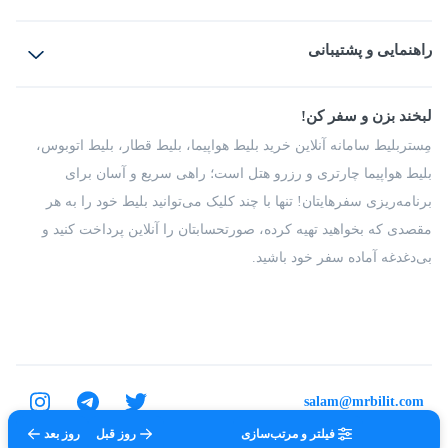
بلیط هواپیما
رزرو هتل
بلیط قطار
راهنمایی و پشتیبانی
بلیط اتوبوس
بلیط سواری
پرسش‌های متداول
پیشنهادها و شکایات
شرایط و مقررات
لبخند بزن و سفر کن!
مجله مِستربلیط
راهکار سازمانی
فرصت‌های شغلی
مِستربلیط سامانه آنلاین خرید بلیط هواپیما، بلیط قطار، بلیط اتوبوس،
درباره ما
بلیط هواپیما چارتری و رزرو هتل است؛ راهی سریع و آسان برای
برنامه‌ریزی سفرهایتان! تنها با چند کلیک می‌توانید بلیط خود را به هر
مقصدی که بخواهید تهیه کرده، صورتحسابتان را آنلاین پرداخت کنید و
بی‌دغدغه آماده سفر خود باشید.
salam@mrbilit.com
فیلتر و مرتب‌سازی
روز قبل
روز بعد
تمامی حقوق برای شرکت عتیق گشت اصفهان محفوظ است.